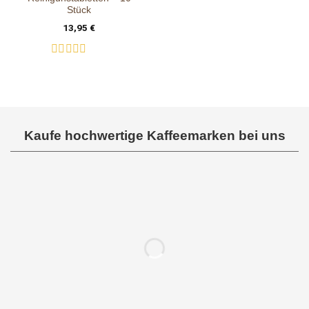
Stück
13,95
€
Bewertet
mit
0
von
5
Kaufe hochwertige Kaffeemarken bei uns