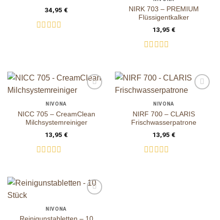
NIRK 703 – PREMIUM
34,95
€
Flüssigentkalker
13,95
€
Bewertet
mit
0
Bewertet
von
mit
5
0
von
5
auf die
auf die
Wunschliste
Wunschliste
NIVONA
NIVONA
NICC 705 – CreamClean
NIRF 700 – CLARIS
Milchsystemreiniger
Frischwasserpatrone
13,95
€
13,95
€
Bewertet
Bewertet
mit
mit
0
0
von
von
5
5
auf die
Wunschliste
NIVONA
Reinigunstabletten – 10