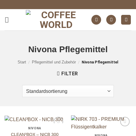
Zum
Inhalt
springen
Nivona Pflegemittel
Start
/
Pflegemittel und Zubehör
/
Nivona Pflegemittel
FILTER
NIVONA
auf die
auf die
CLEAN³BOX – NICB 300
Wunschliste
Wunschliste
NIVONA