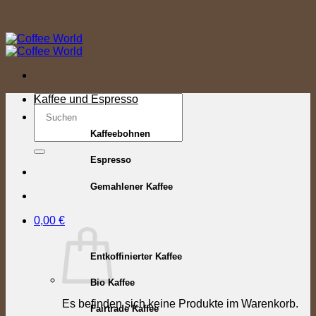
Zum
Inhalt
springen
Suchen
Kaffee und Espresso
nach:
Kaffeebohnen
Espresso
Gemahlener Kaffee
0,00
€
Entkoffinierter Kaffee
Bio Kaffee
Es befinden sich keine Produkte im Warenkorb.
Fairtrade Kaffee