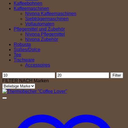
Kaffeebohnen
Kaffeemaschinen
Nivona Kaffeemaschinen
Siebträgermaschinen
Vollautomaten
Pflegemittel und Zubehör
Nivona Pflegemittel
Nivona Zubehör
Robusta
Süßes/Dolce
Tee
Tischware
Accessoires
Min.
Max.
Filter
Preis
Preis
FILTER NACH Marken