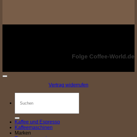
Alle Preise inkl. der gesetzl. MwSt, ggf. zzgl. Versandkosten. Die
durchgestrichenen Preise entsprechen dem bisherigen Preis bei coffee-
world.de
Copyright © 2024 - Coffee-World.de. All rights reserved.
Folge Coffee-World.de
Vertrag widerrufen
Suchen
nach:
Kaffee und Espresso
Kaffeemaschinen
Marken