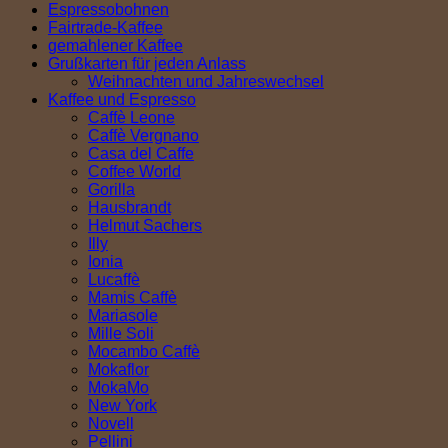
Espressobohnen
Fairtrade-Kaffee
gemahlener Kaffee
Grußkarten für jeden Anlass
Weihnachten und Jahreswechsel
Kaffee und Espresso
Caffè Leone
Caffè Vergnano
Casa del Caffe
Coffee World
Gorilla
Hausbrandt
Helmut Sachers
Illy
Ionia
Lucaffè
Mamis Caffè
Mariasole
Mille Soli
Mocambo Caffè
Mokaflor
MokaMo
New York
Novell
Pellini