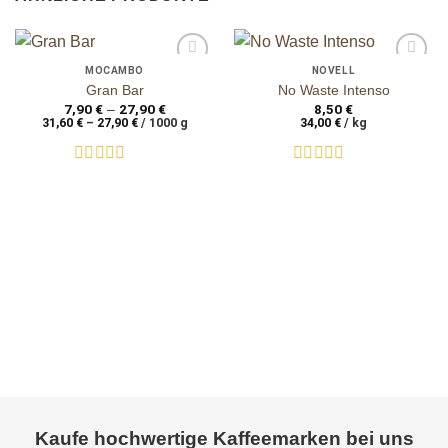
MOCAMBO
NOVELL
auf die
auf die
Gran Bar
No Waste Intenso
Wunschliste
Wunschliste
7,90
€
27,90
€
8,50
€
–
31,60
€
–
27,90
€
/
1000
g
34,00
€
/
kg
Bewertet
Bewertet
mit
mit
0
0
von
von
5
5
Kaufe hochwertige Kaffeemarken bei uns