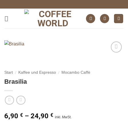
Zum
Inhalt
springen
auf die
Wunschliste
/
/
Start
Kaffee und Espresso
Mocambo Caffè
Brasilia
6,90
€
–
24,90
€
inkl. MwSt.