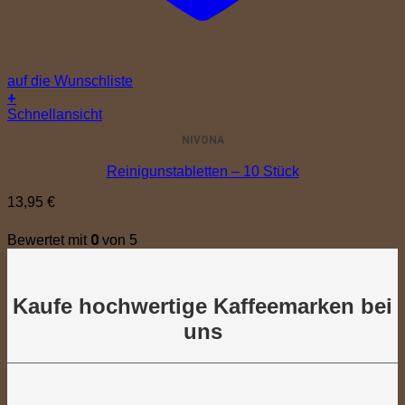
auf die Wunschliste
+
Schnellansicht
NIVONA
Reinigunstabletten – 10 Stück
13,95
€
0
Bewertet mit
von 5
Kaufe hochwertige Kaffeemarken bei
uns