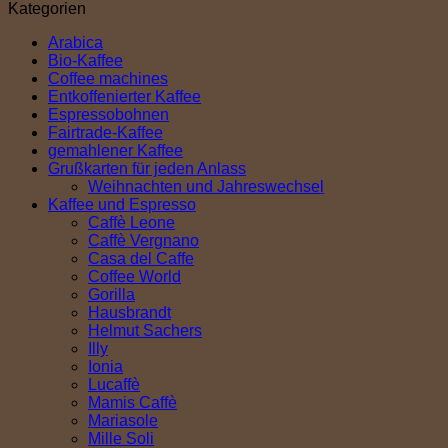
Kategorien
Arabica
Bio-Kaffee
Coffee machines
Entkoffenierter Kaffee
Espressobohnen
Fairtrade-Kaffee
gemahlener Kaffee
Grußkarten für jeden Anlass
Weihnachten und Jahreswechsel
Kaffee und Espresso
Caffè Leone
Caffè Vergnano
Casa del Caffe
Coffee World
Gorilla
Hausbrandt
Helmut Sachers
Illy
Ionia
Lucaffè
Mamis Caffè
Mariasole
Mille Soli