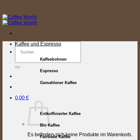
Zum
Inhalt
springen
Suchen
Kaffee und Espresso
nach:
Kaffeebohnen
Espresso
Gemahlener Kaffee
0,00
€
Entkoffinierter Kaffee
Bio Kaffee
Es befinden sich keine Produkte im Warenkorb.
Fairtrade Kaffee