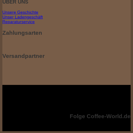
ÜBER UNS
Unsere Geschichte
Unser Ladengeschäft
Reparaturservice
Zahlungsarten
Versandpartner
Alle Preise inkl. der gesetzl. MwSt, ggf. zzgl. Versandkosten. Die
durchgestrichenen Preise entsprechen dem bisherigen Preis bei coffee-
world.de
Copyright © 2024 - Coffee-World.de. All rights reserved.
Folge Coffee-World.de