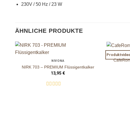
230V / 50 Hz / 23 W
ÄHNLICHE PRODUKTE
+
+
Produktvide
auf die
CafeRoma
NIVONA
Wunschliste
NIRK 703 – PREMIUM Flüssigentkalker
13,95
€
Bewertet
mit
0
von
5