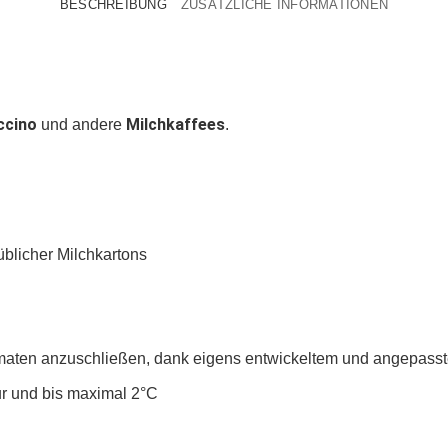
BESCHREIBUNG
ZUSÄTZLICHE INFORMATIONEN
ccino
Milchkaffees
und andere
.
blicher Milchkartons
maten anzuschließen, dank eigens entwickeltem und angepass
r und bis maximal 2°C