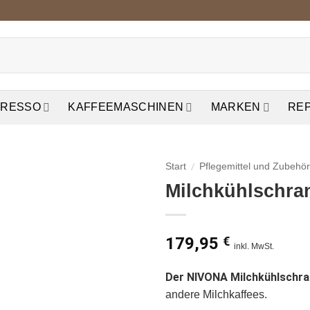
PRESSO
KAFFEEMASCHINEN
MARKEN
RE
/
Start
Pflegemittel und Zubehö
Milchkühlschra
auf die
Wunschliste
179,95
€
inkl. MwSt.
Der NIVONA
Milchkühlschra
andere Milchkaffees.