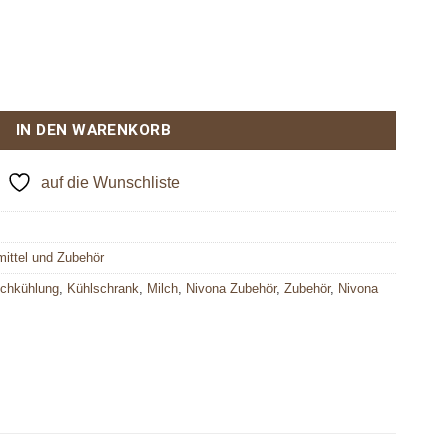
 Menge
IN DEN WARENKORB
auf die Wunschliste
mittel und Zubehör
lchkühlung
,
Kühlschrank
,
Milch
,
Nivona Zubehör
,
Zubehör
,
Nivona