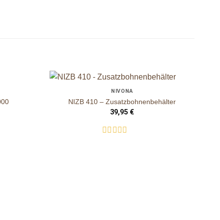
+
+
NIVONA
auf die
auf die
000
NIZB 410 – Zusatzbohnenbehälter
Wunschliste
Wunschliste
39,95
€
M
Bewertet
mit
0
von
5