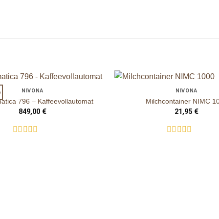
+
NIVONA
NIVONA
o
auf die
tica 796 – Kaffeevollautomat
Milchcontainer NIMC 1
Wunschliste
849,00
€
21,95
€
Bewertet
Bewertet
mit
mit
0
0
von
von
5
5