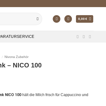
0,00
€
PARATURSERVICE
/
r
Nivona Zubehör
nk – NICO 100
nk NICO 100
hält die Milch frisch für Cappuccino und