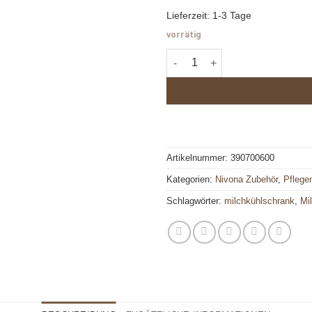
Lieferzeit:
1-3 Tage
vorrätig
Milchkühlschrank - NICO 100
Artikelnummer:
390700600
Kategorien:
Nivona Zubehör
,
Pflege
Schlagwörter:
milchkühlschrank
,
Mi