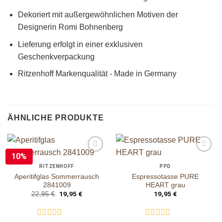
Dekoriert mit außergewöhnlichen Motiven der
Designerin Romi Bohnenberg
Lieferung erfolgt in einer exklusiven
Geschenkverpackung
Ritzenhoff Markenqualität ‐ Made in Germany
ÄHNLICHE PRODUKTE
10%
auf die
auf die
Wunschliste
Wunschliste
RITZENHOFF
PPD
Aperitifglas Sommerrausch
Espressotasse PURE
2841009
HEART grau
Ursprünglicher
19,95
€
Aktueller
19,95
€
22,95
€
Preis
Preis
war:
ist:
22,95 €
19,95 €.