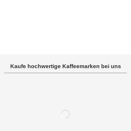
Bewertet
Bewertet
mit
mit
0
0
von
von
5
5
Kaufe hochwertige Kaffeemarken bei uns