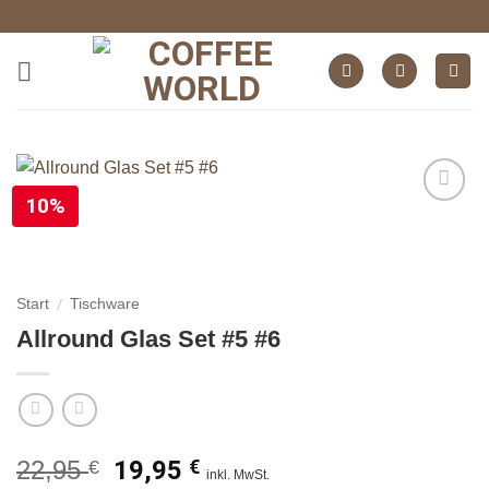
Zum
Inhalt
springen
10%
auf die
Wunschliste
/
Start
Tischware
Allround Glas Set #5 #6
Ursprünglicher
Aktueller
22,95
19,95
€
€
inkl. MwSt.