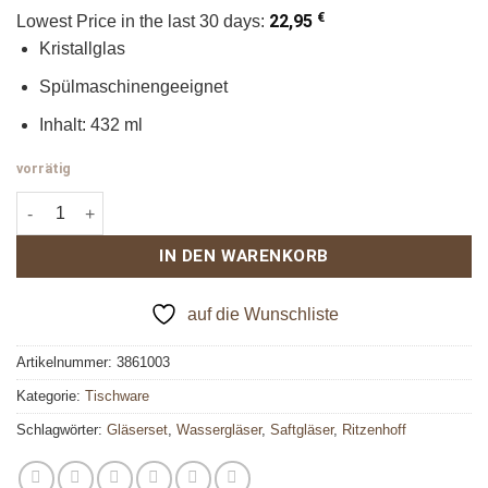
Preis
Preis
€
22,95
Lowest Price in the last 30 days:
war:
ist:
Kristallglas
22,95 €
19,95 €.
Spülmaschinengeeignet
Inhalt: 432 ml
vorrätig
Allround Glas Set #5 #6 Menge
IN DEN WARENKORB
auf die Wunschliste
Artikelnummer:
3861003
Kategorie:
Tischware
Schlagwörter:
Gläserset
,
Wassergläser
,
Saftgläser
,
Ritzenhoff