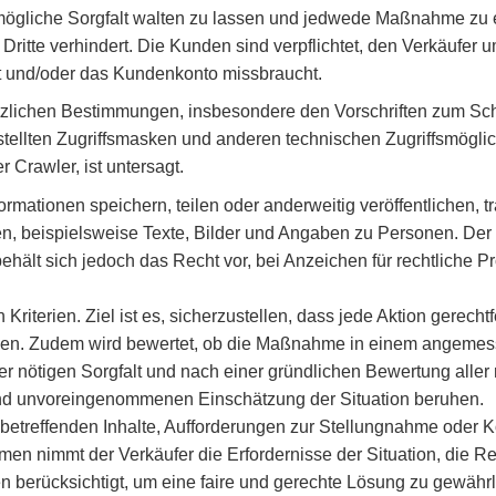
liche Sorgfalt walten zu lassen und jedwede Maßnahme zu er
Dritte verhindert. Die Kunden sind verpflichtet, den Verkäufer
at und/oder das Kundenkonto missbraucht.
zlichen Bestimmungen, insbesondere den Vorschriften zum Sc
estellten Zugriffsmasken und anderen technischen Zugriffsmögli
 Crawler, ist untersagt.
ationen speichern, teilen oder anderweitig veröffentlichen, tr
n, beispielsweise Texte, Bilder und Angaben zu Personen. Der 
r behält sich jedoch das Recht vor, bei Anzeichen für rechtliche
iterien. Ziel ist es, sicherzustellen, dass jede Aktion gerecht
nden. Zudem wird bewertet, ob die Maßnahme in einem angemes
 der nötigen Sorgfalt und nach einer gründlichen Bewertung alle
und unvoreingenommenen Einschätzung der Situation beruhen.
effenden Inhalte, Aufforderungen zur Stellungnahme oder Korr
nimmt der Verkäufer die Erfordernisse der Situation, die Recht
 berücksichtigt, um eine faire und gerechte Lösung zu gewährl